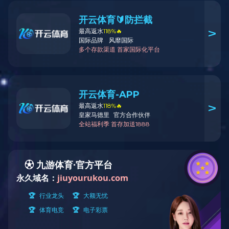
为增强团队凝聚力，缓解工作压力，丰富员工
生活，2021年10月，鲲鹏生物组织研发中心队伍进
行了登高望远的团建活动。