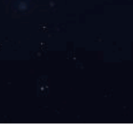
上海鲲诺生物科技有限公司
电话：021-34979199
邮箱：shkn@kpbiotech.com
扫一扫关注
鲲鹏生物官方公众号
Copyright© 2022 开云网页版 版权所有
隐私政策
服务条款
联系鲲鹏
浙公网安备 33028102001361号
浙ICP备 19047769号-2
开云电子
|
kaiyun
|
mk官方网站_mk(中国)
|
安博·体育平台
|
九游