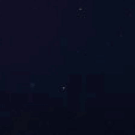
下一篇：
鲲鹏生物 | 湖州安吉团队建设活动
联系我们
开云网页版（总部）
地址：浙江省余姚市中意宁波生态园兴姚路32号
电话：0574-22220101
邮箱：nbkp@kpbiotech.com
苏州鲲鹏生物技术有限公司
地址：江苏省苏州市昆山市高新区元丰路168号
电话：0512-57568859
邮箱：szkp@kpbiotech.com