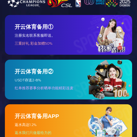
这里有深山，有草地，有树林，登山路线陡峭
险峻，但大家不畏艰险，一路上相互鼓励，勇攀高
峰。虽然山上温度有些低，但是鲲鹏人的热情却像
火一样炙热。我们用青春的名义不断征服高峰，见
证奇迹，无所畏惧。登山活动让我们回归自然，找
回自我，愉悦心态，强身健体，在不断的挑战自我
中增强了信心，树立了强大的信念。